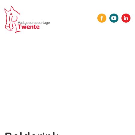
HOME
ONZE LEDEN
AGENDA
NIEUWS
SPONSORS
LID WORDEN
CONTACT
INLOGGEN