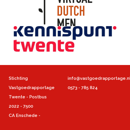
Stichting
info@vastgoedrapportage.n
Vastgoedrapportage
0573 - 785 824
Twente - Postbus
2022 - 7500
CA Enschede -