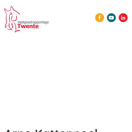
HOME
ONZE LEDEN
AGENDA
NIEUWS
SPONSORS
LID WORDEN
CONTACT
INLOGGEN