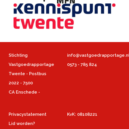
Stichting
info@vastgoedrapportage.n
Vastgoedrapportage
0573 - 785 824
Twente - Postbus
2022 - 7500
CA Enschede -
Privacystatement
KvK: 08108221
Lid worden?