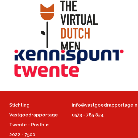
Stichting
info@vastgoedrapportage.n
Vastgoedrapportage
0573 - 785 824
Twente - Postbus
2022 - 7500