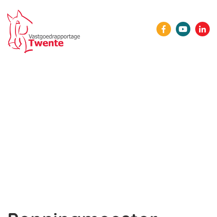
HOME
ONZE LEDEN
AGENDA
NIEUWS
SPONSORS
LID WORDEN
CONTACT
INLOGGEN