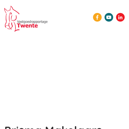
HOME
ONZE LEDEN
AGENDA
NIEUWS
SPONSORS
LID WORDEN
CONTACT
INLOGGEN