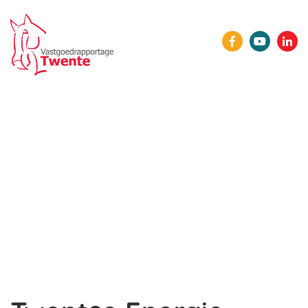
HOME
ONZE LEDEN
AGENDA
NIEUWS
SPONSORS
LID WORDEN
CONTACT
INLOGGEN