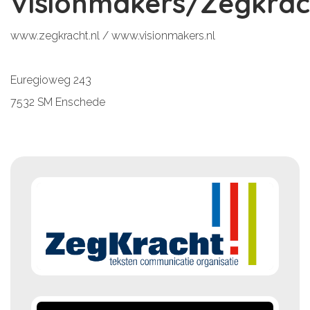
Visionmakers/Zegkrac
www.zegkracht.nl / www.visionmakers.nl
Euregioweg 243
7532 SM Enschede