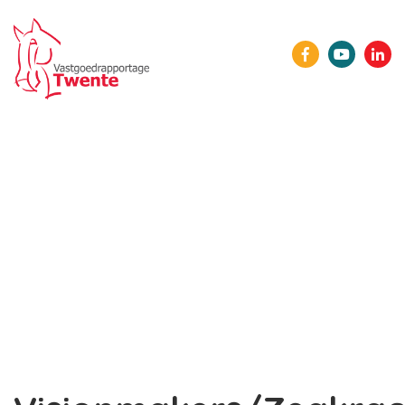
HOME
ONZE LEDEN
AGENDA
NIEUWS
SPONSORS
LID WORDEN
CONTACT
INLOGGEN