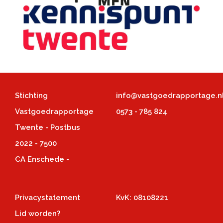
Stichting
info@vastgoedrapportage.n
Vastgoedrapportage
0573 - 785 824
Twente - Postbus
2022 - 7500
CA Enschede -
Privacystatement
KvK: 08108221
Lid worden?